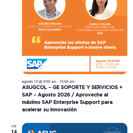
d
s
e
E
v
e
n
t
agosto 13 @ 9:00 am
-
10:00 am
ASUGCOL – GE SOPORTE Y SERVICIOS +
o
SAP – Agosto 2026 / Aproveche al
máximo SAP Enterprise Support para
acelerar su innovación
VIE
14