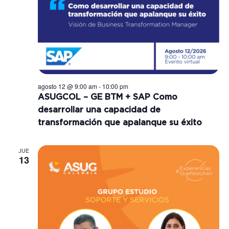
ó
a
ó
n
.
d
n
e
d
agosto 12 @ 9:00 am
-
10:00 pm
v
e
ASUGCOL – GE BTM + SAP Como
i
desarrollar una capacidad de
v
transformación que apalanque su éxito​
s
i
JUE
t
13
s
a
t
s
a