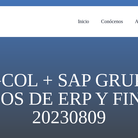
Inicio
Conócenos
A
COL + SAP GRU
OS DE ERP Y F
20230809