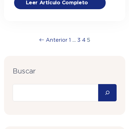
Leer Artículo Completo
Paginación
Anterior
1
…
3
4
5
de
entradas
Buscar